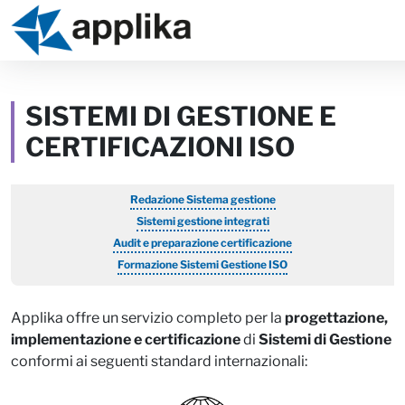
Skip to content
Skip to footer
SISTEMI DI GESTIONE E
CERTIFICAZIONI ISO
Redazione Sistema gestione
Sistemi gestione integrati
Audit e preparazione certificazione
Formazione Sistemi Gestione ISO
Applika offre un servizio completo per la
progettazione,
implementazione e certificazione
di
Sistemi di Gestione
conformi ai seguenti standard internazionali: